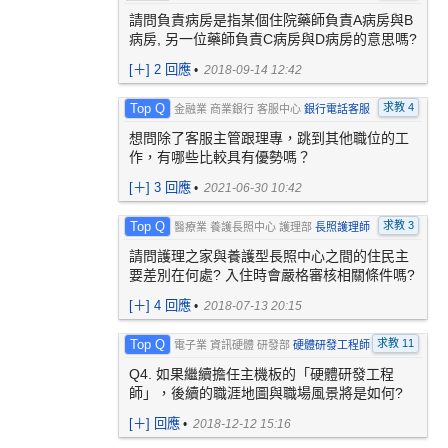
請問負責病房是指某個住院藥師負責A病房與B
病房, 另一位藥師負責C病房與D病房的意思嗎?
[
＋
] 2 回應
•
2018-09-14 12:42
Top Q
求教 4
金融業 商業銀行 客服中心
銀行電話客服
想問除了客服主管跟理專，跳到其他職位的工
作，有哪些比較具有優勢嗎？
[
＋
] 3 回應
•
2021-06-30 10:42
Top Q
求教 3
醫療業 養護長照中心 護理部
長照護理師
請問護理之家與養護型長照中心之間的住民主
要差別在何處? 入住時會嚴格審核相關條件嗎?
[
＋
] 4 回應
•
2018-07-13 20:15
Top Q
求教 11
電子業 資訊硬體 研發部
硬體研發工程師
Q4. 如果繼續擔任主機板的「硬體研發工程
師」，後續的職涯地圖與職場風景將是如何?
[
＋
] 回應
•
2018-12-12 15:16