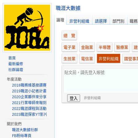
職涯大數據
論壇
非營利組織
請選擇
部門別
職務
總 覽
電子業
金融業
半導體
醫療業
建
首頁
生技業
電信業
非營利組織
國營事
最新編修
社群論壇
年度活動
2018職務維基按讚賽
2019職涯小記者計畫
2020企業夥伴來分享
非營利組織
2021行業導師來報到
2022職涯課程與活動
2023職涯探索YT影片
關於我們
職涯大數據社群
FB粉絲專頁