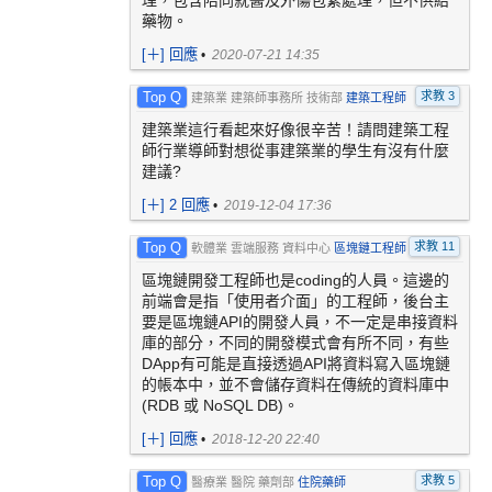
理，包含陪同就醫及外傷包紮處理，但不供給
藥物。
[
＋
] 回應
•
2020-07-21 14:35
Top Q
求教 3
建築業 建築師事務所 技術部
建築工程師
建築業這行看起來好像很辛苦！請問建築工程
師行業導師對想從事建築業的學生有沒有什麼
建議?
[
＋
] 2 回應
•
2019-12-04 17:36
Top Q
求教 11
軟體業 雲端服務 資料中心
區塊鏈工程師
區塊鏈開發工程師也是coding的人員。這邊的
前端會是指「使用者介面」的工程師，後台主
要是區塊鏈API的開發人員，不一定是串接資料
庫的部分，不同的開發模式會有所不同，有些
DApp有可能是直接透過API將資料寫入區塊鏈
的帳本中，並不會儲存資料在傳統的資料庫中
(RDB 或 NoSQL DB)。
[
＋
] 回應
•
2018-12-20 22:40
Top Q
求教 5
醫療業 醫院 藥劑部
住院藥師