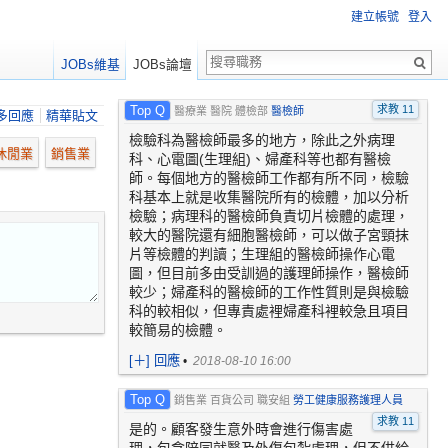
建立帳號
登入
JOBs維基
JOBs論壇
Top Q
求教 11
醫療業 醫院 體檢部
醫檢師
多回應
精華貼文
檢驗科為醫檢師最多的地方，除此之外病理
休閒業
銷售業
科、心電圖(生理組)、婦產科等也都有醫檢
師。每個地方的醫檢師工作都有所不同，檢驗
科基本上就是收集醫院所有的檢體，加以分析
檢驗；病理科的醫檢師負責切片檢體的處理，
較大的醫院還有細胞醫檢師，可以做子宮頸抹
片等檢體的判讀；生理組的醫檢師操作心電
圖，但目前多由受訓過的護理師操作，醫檢師
較少；婦產科的醫檢師的工作性質則是與檢驗
科的較相似，但專責處裡婦產科裡較急且項目
較簡易的檢體。
[
＋
] 回應
•
2018-08-10 16:00
Top Q
銷售業 百貨公司 職安組
勞工健康服務護理人員
求教 11
是的。顧客發生意外時會進行傷害處