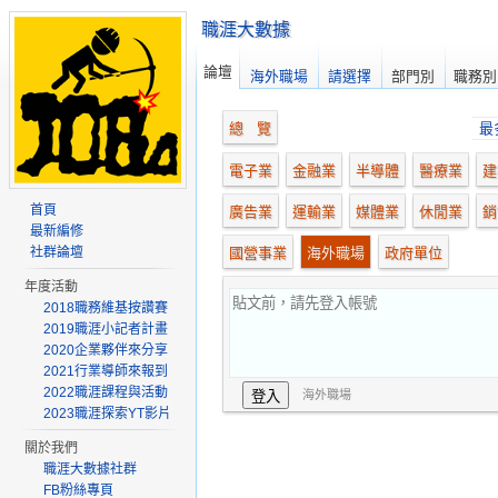
職涯大數據
論壇
海外職場
請選擇
部門別
職務別
總 覽
最
電子業
金融業
半導體
醫療業
建
首頁
廣告業
運輸業
媒體業
休閒業
銷
最新編修
社群論壇
國營事業
海外職場
政府單位
年度活動
2018職務維基按讚賽
2019職涯小記者計畫
2020企業夥伴來分享
2021行業導師來報到
2022職涯課程與活動
海外職場
2023職涯探索YT影片
關於我們
職涯大數據社群
FB粉絲專頁