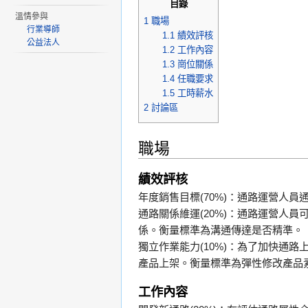
目錄
溫情參與
1
職場
行業導師
1.1
績效評核
公益法人
1.2
工作內容
1.3
崗位關係
1.4
任職要求
1.5
工時薪水
2
討論區
職場
績效評核
年度銷售目標(70%)：通路運營人
通路關係維運(20%)：通路運營人
係。衡量標準為溝通傳達是否精準。
獨立作業能力(10%)：為了加快通
產品上架。衡量標準為彈性修改產品
工作內容