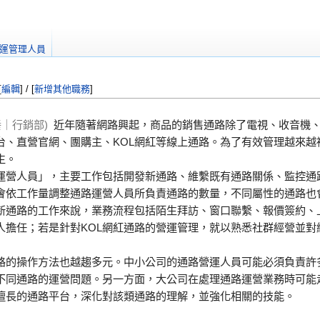
運管理人員
[
編輯
] / [
新增其他職務
]
｜行銷部)
近年隨著網路興起，商品的銷售通路除了電視、收音機
台、直營官網、團購主、KOL網紅等線上通路。為了有效管理越來越
生。
運營人員」，主要工作包括開發新通路、維繫既有通路關係、監控通
會依工作量調整通路運營人員所負責通路的數量，不同屬性的通路也
新通路的工作來說，業務流程包括陌生拜訪、窗口聯繫、報價簽約、
人擔任；若是針對KOL網紅通路的營運管理，就以熟悉社群經營並對
路的操作方法也越趨多元。中小公司的通路營運人員可能必須負責許
不同通路的運營問題。另一方面，大公司在處理通路運營業務時可能
擅長的通路平台，深化對該類通路的理解，並強化相關的技能。