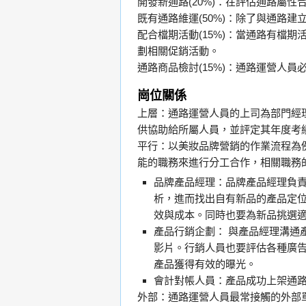
開發新通路(20%)：在評估通路屬
既有通路維運(50%)：除了與通路
配合檔期活動(15%)：當通路有檔
劃相關促銷活動。
通路商品檢討(15%)：通路運營人
崗位關係
上層：通路運營人員的上司為部門經
供協助給所屬人員，並評定其年度考
平行：以美妝品牌營銷的作業流程為
能的職務來進行分工合作，相關職務
品牌產品經理：品牌產品經理負
析，進而找出自有新品的產品定
效與成本。同時也要為新品挑選
產品行銷企劃： 與產品經理溝通
影片。行銷人員也要評估各種廣告
產品獲得有效的曝光。
會計對帳人員：產品成功上架通
外部：通路運營人員最常接觸的外部