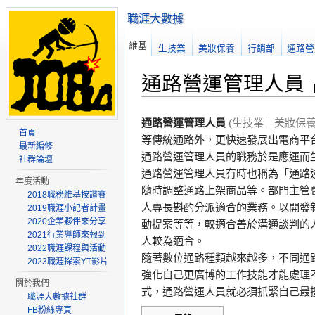
職涯大數據
維基
生技業
美妝保養
行銷部
通路營
通路營運管理人員
通路營運管理人員
(生技業｜美妝保養
首頁
等傳統通路外，更快速發展出電商平
最新編修
通路營運管理人員的職務於是應運而
社群論壇
通路營運管理人員有時也稱為「通路
年度活動
隨時調整通路上架商品等。部門主管
2018職務維基按讚賽
人專長斟酌分派適合的業務。以開發
2019職涯小記者計畫
2020企業夥伴來分享
動提案等等，較適合善於溝通談判的
2021行業導師來報到
人較為適合。
2022職涯課程與活動
隨著數位通路種類越來越多，不同通
2023職涯探索YT影片
強化自己更廣博的工作技能才能處理
關於我們
式，通路營運人員就必須抓緊自己最
職涯大數據社群
FB粉絲專頁