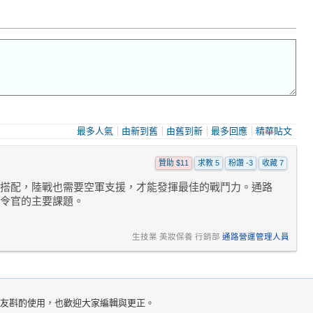
最多人氣
由新到舊
由舊到新
最多回應
精華貼文
贊助 $11
求教 5
粉讚 -3
收藏 7
搭配，陸戰也需要空軍支援，才能發揮最佳的戰鬥力。通路
令官的主要課題。
生技業 美妝保養 行銷部
通路營運管理人員
。請網友斟酌使用，也歡迎大家編輯與更正。