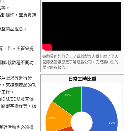
係。
品等。
活動條件，並負責規
調整商品組合。
等工作。主管會提
遊戲公司如何分工？遊戲製作人做什麼？半天
營隊活動讓您更了解遊戲公司，完成高中生的
須仰賴數種不同功
學習歷程報告！
客戶需求等進行分
日常工時比重
分，來控制產品的功
等工作。
15%
DM/EDM及宣傳
、關鍵字操作等，讓
15%
50%
促銷活動也必須擔