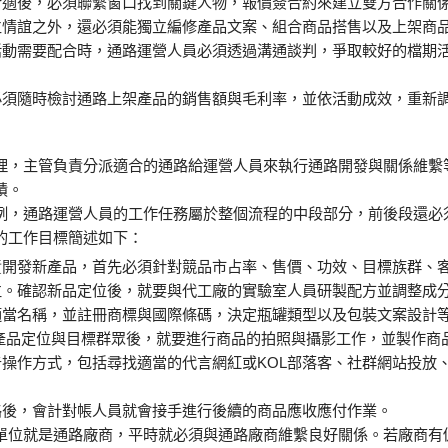
性合適後，必須聯繫窗口找到關鍵人物，報價簽合約來建立雙方合作關
建立情誼之外，還必須能獨立編修產品文案、組合商品搭售以及上架商
期活動需要配合時，通路運營人員必須透過溝通談判，爭取較好的檔期
員必須隨時檢討通路上架產品的銷售額與毛利率，並依活動成效，重新
理，主管負責分派適合的通路給運營人員來執行通路開發與關係維繫
績。
例，通路運營人員的工作任務屬於整個流程的中段部分，前後段還必
的工作目標簡述如下：
責開發新產品，首先必須針對競品市占率、售價、功效、目標族群、
位。確認新品定位後，就要與代工廠的實驗室人員研製配方並調整成
適當名稱，並註冊商標與國際條碼，決定瓶罐類型以及包裝文案設計
產品定位與目標群眾後，就要進行商品的拍照與攝影工作，並製作商品
操作方式，包括尋找適當的代言網紅或KOL部落客、社群網站投放
路後，會計對帳人員就會接手進行後續的商品應收應付作業。
單位就是通路廠商，平時就必須與通路廠商維繫良好關係。若廠商有