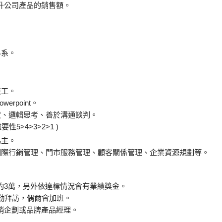
升公司產品的銷售額。
科系。
美工。
werpoint。
度、邏輯思考、善於溝通談判。
5>4>3>2>1 )
為主。
國際行銷管理、門市服務管理、顧客關係管理、企業資源規劃等。
約3萬，另外依達標情況會有業績獎金。
勤拜訪，偶爾會加班。
銷企劃或品牌產品經理。