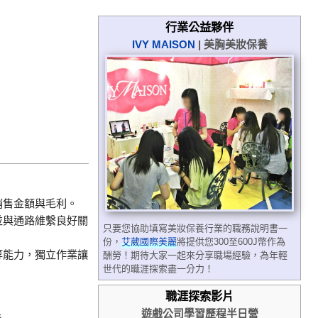
行業公益夥伴
IVY MAISON
| 美胸美妝保養
銷售金額與毛利。
並與通路維繫良好關
只要您協助填寫美妝保養行業的職務說明書一
份，
艾葳國際美麗
將提供您300至600J幣作為
等能力，獨立作業讓
酬勞！期待大家一起來分享職場經驗，為年輕
世代的職涯探索盡一分力！
職涯探索影片
遊戲公司學習歷程半日營