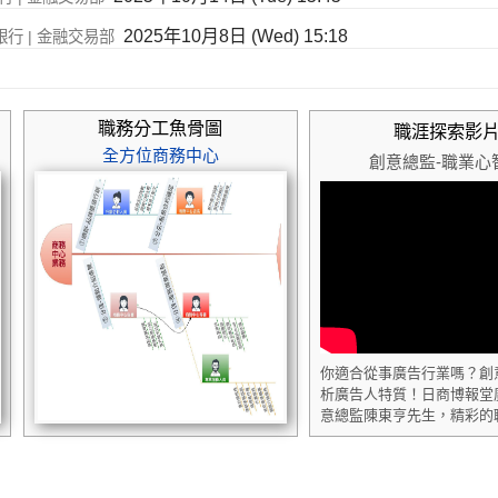
2025年10月8日 (Wed) 15:18
銀行 | 金融交易部
職務分工魚骨圖
職涯探索影
全方位商務中心
創意總監-職業心
你適合從事廣告行業嗎？創
析廣告人特質！日商博報堂
意總監陳東亨先生，精彩的