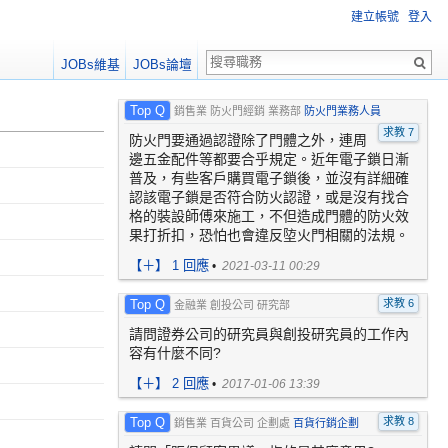
建立帳號
登入
JOBs維基
JOBs論壇
Top Q
銷售業 防火門經銷 業務部
防火門業務人員
求教 7
防火門要通過認證除了門體之外，連周
邊五金配件等都要合乎規定。近年電子鎖日漸
普及，有些客戶購買電子鎖後，並沒有詳細確
認該電子鎖是否符合防火認證，或是沒有找合
格的裝設師傅來施工，不但造成門體的防火效
果打折扣，恐怕也會違反埅火門相關的法規。
【
＋
】 1 回應
•
2021-03-11 00:29
Top Q
求教 6
金融業 創投公司 研究部
請問證券公司的研究員與創投研究員的工作內
容有什麼不同?
【
＋
】 2 回應
•
2017-01-06 13:39
Top Q
求教 8
銷售業 百貨公司 企劃處
百貨行銷企劃