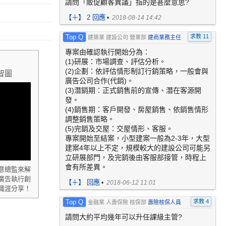
請問「販促顧客異議」指的是甚麼意思?
【
＋
】 2 回應
•
2018-08-14 14:42
Top Q
求教 11
建築業 建設公司 營業部
建商業務主任
專案由確認執行開始分為：
片
(1)研展：市場調查、評估分析。
(2)企劃：依評估情形制訂行銷策略，一般會與
智圖
廣告公司合作(代銷)。
(3)潛銷期：正式銷售前的宣傳、潛在客源開
發。
(4)銷售期：客戶開發、房屋銷售、依銷售情形
調整銷售策略。
(5)完銷及交屋：交屋情形、客服。
專案開始至結案，小型建案一般為2-3年，大型
建案4年以上不定，規模較大的建設公司可能另
立研展部門，及完銷後由客服部接管，時程上
會有所差異。
意總監來解
廣告執行創
【
＋
】 回應
•
2018-06-12 11:01
職涯分享！
Top Q
求教 4
金融業 人壽保險 核保部
壽險核保人員
請問大約平均幾年可以升任課級主管?