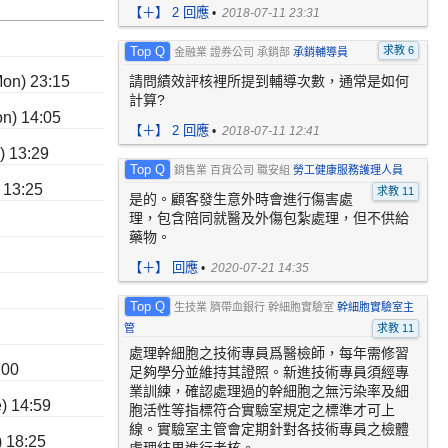
【
＋
】 2 回應
•
2018-07-11 23:31
Top Q
求教 6
金融業 證券公司 承銷部
承銷輔導員
請問績效評核裡所提到輔導次數，通常是如何
n) 23:15
計算?
) 14:05
【
＋
】 2 回應
•
2018-07-11 12:41
 13:29
Top Q
銷售業 百貨公司 職安組
勞工健康服務護理人員
13:25
求教 11
是的。顧客發生意外時會進行傷害處
理，包含陪同就醫及外傷包紮處理，但不供給
藥物。
【
＋
】 回應
•
2020-07-21 14:35
Top Q
生技業 臍帶血銀行 幹細胞實驗室
幹細胞實驗室主
管
求教 11
處理幹細胞之技術專員爲醫檢師，每年需修習
:00
足夠學分並維持其證照。新進技術專員須經專
業訓練，確認處理過的幹細胞之無污染率及細
 14:59
胞活性等指標符合實驗室規定之標準才可上
線。實驗室主管會定期針對各技術專員之檢體
18:25