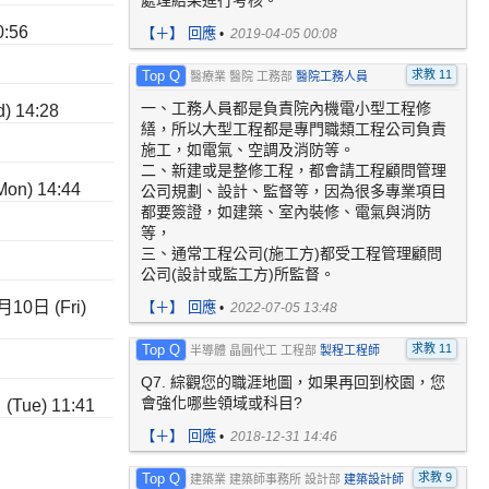
處理結果進行考核。
:56
【
＋
】 回應
•
2019-04-05 00:08
Top Q
求教 11
醫療業 醫院 工務部
醫院工務人員
一、工務人員都是負責院內機電小型工程修
 14:28
繕，所以大型工程都是專門職類工程公司負責
施工，如電氣、空調及消防等。
二、新建或是整修工程，都會請工程顧問管理
n) 14:44
公司規劃、設計、監督等，因為很多專業項目
都要簽證，如建築、室內裝修、電氣與消防
等，
三、通常工程公司(施工方)都受工程管理顧問
公司(設計或監工方)所監督。
10日 (Fri)
【
＋
】 回應
•
2022-07-05 13:48
Top Q
求教 11
半導體 晶圓代工 工程部
製程工程師
Q7. 綜觀您的職涯地圖，如果再回到校園，您
會強化哪些領域或科目?
Tue) 11:41
【
＋
】 回應
•
2018-12-31 14:46
Top Q
求教 9
建築業 建築師事務所 設計部
建築設計師