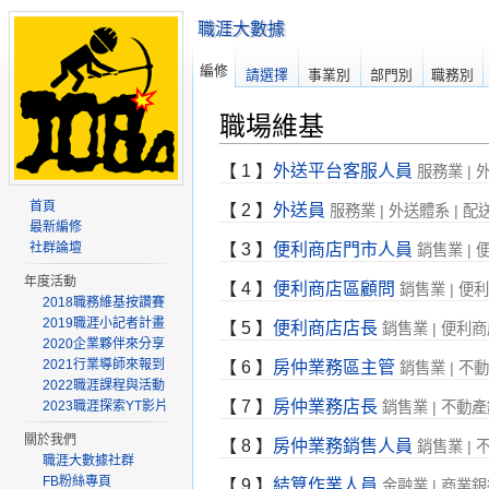
職涯大數據
編修
請選擇
事業別
部門別
職務別
職場維基
【
1
】
外送平台客服人員
服務業 | 
首頁
【
2
】
外送員
服務業 | 外送體系 | 配
最新編修
社群論壇
【
3
】
便利商店門市人員
銷售業 | 
年度活動
【
4
】
便利商店區顧問
銷售業 | 便
2018職務維基按讚賽
2019職涯小記者計畫
【
5
】
便利商店店長
銷售業 | 便利商
2020企業夥伴來分享
2021行業導師來報到
【
6
】
房仲業務區主管
銷售業 | 不
2022職涯課程與活動
【
7
】
房仲業務店長
2023職涯探索YT影片
銷售業 | 不動產
關於我們
【
8
】
房仲業務銷售人員
銷售業 | 
職涯大數據社群
FB粉絲專頁
【
9
】
結算作業人員
金融業 | 商業銀