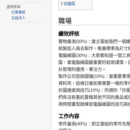
2
討論區
溫情參與
行業導師
公益法人
職場
績效評核
實物量測(50%)：當主管給我們一
給製造人員去製作。衡量標準為尺寸
電腦繪圖(30%)：大家都知道一個
圖，當電腦繪圖最重要的就是謹慎，
計原理的運用、專注力。
製作公司型錄圖檔(10%)：當重要
資料夾，這樣日後如果需要一樣的零
抄圖速度與技巧(10%)：所謂的「
們有沒有委託要做其他不同的產品或
用時間畫型錄練習電腦繪圖的技巧與
工作內容
零件量測(40%)：把主管給的零件