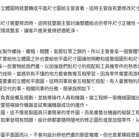
零件立體圖時就要轉成平面尺寸圖給主管查看，這時主管說有要修改尺
件的尺寸需要修改時，這時就要跟主管討論整體組合的零件尺寸正確性
整理環境整潔，讓客戶進來覺得舒適乾淨。
在製作螺絲、螺帽、閥體、氣壓缸等之類的。所以主管會拿一個實體
了要給他立體圖之外也要給他平面尺寸圖讓他明瞭知道整個圖形和尺
拿一些實物給我們畫，以加強我們對尺寸的搭配和工具機零件的熟悉
的技術，當遇到有不懂的地方都會教導互相學習。因為零件需要用游
還要畫初立體和平面圖，這時同事就會互相幫忙搭配，有人量實物的
管交代的事。相關同事的任務，簡單說明如下：
要負責設備及規劃，並執導操作人員和機器。當工程師一張機械圖檔
需要現場操作機器並試車讓機器成功的運作。
畫圖，這不像是製圖員只畫簡單的零件圖，而是畫整台機器的組裝工
，如果發現有問題，設計師都要隨時隨地的修正圖形或是加個零件，
件圖平面圖而以，不會向設計師他們畫的那麼複雜。但也是累積經歷