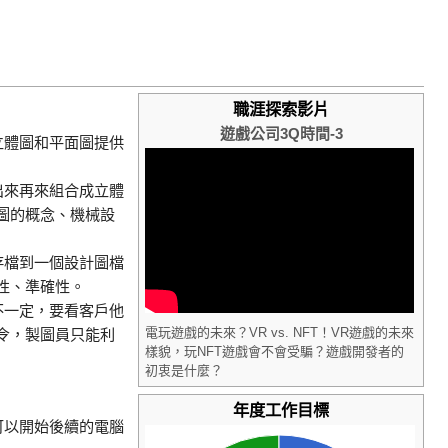
職涯探索影片
遊戲公司3Q時間-3
立體圖和平面圖提供
出來再來組合成立體
圖的概念、機械設
存檔到一個設計圖檔
性、準確性。
不一定，要看客戶他
電玩遊戲的未來？VR vs. NFT！VR遊戲的未來
令，製圖員只能利
樣貌，玩NFT遊戲會不會受騙？遊戲開發者的
初衷是什麼？
年度工作目標
可以開始後續的電腦