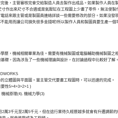
畫完後，主管審核完會交給製造人員去製作出成品。如果製作人員在
尺寸作出來尺寸不合適或是氣壓缸在工程圖上少畫了零件，無法使製
打電話來跟主管或是製圖員連絡詳談一些需要修改的部分。如果沒發
不能用而讓公司損失很多金錢呢!所以製作人員和製圖員要生產一個
學學歷，機械相關畢業為佳。需要有機械製圖或電腦輔助機械製圖之
驗基礎，因為涉及了一些機械理論與設計，在討論過程中比較好了解
DWORKS
學的立體圖與平面圖。當主管交代要畫工程圖時，可以迅速的完成。
5>4>3>2>1 )
. 機械原理(4). 機械力學(3)
月2萬3千元至2萬5千元，但在這行業待久經歷越多就會有升遷調薪
技能，就會進階成為工程師。