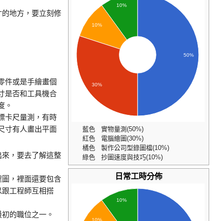
10%
寸的地方，要立刻修
10%
。
50%
零件或是手繪畫個
30%
寸是否和工具機合
度。
標卡尺量測，有時
尺寸有人畫出平面
藍色 實物量測(50%)
紅色 電腦繪圖(30%)
橘色 製作公司型錄圖檔(10%)
出來，要去了解這整
綠色 抄圖速度與技巧(10%)
日常工時分佈
程圖，裡面還要包含
以跟工程師互相搭
10%
最初的職位之一。
10%