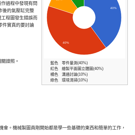
製作過程中發現有問
40%
作後的氣壓缸完整
現工程圖發生錯誤而
零件實真的要討論
40%
相關證照。
藍色 零件量測(40%)
。
紅色 繪製平面圖立體圖(40%)
橘色 溝通討論(10%)
綠色 環境清掃(10%)
的機會。機械製圖員剛開始都是學一些基礎的東西和簡單的工作，