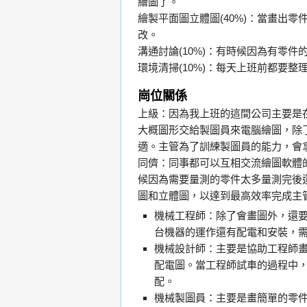
繪圖了。
繪製平面圖立體圖(40%)：當畫出
改。
溝通討論(10%)：有時候因為有零
環境清掃(10%)：每天上班前都要
崗位關係
上級：因為我上班的這間公司主要是
大概圖形交給製圖員來電腦繪圖，除
適。主管為了訓練製圖員的能力，會
同儕：同事都可以互相交流繪圖軟體
候因為需要量測的零件太多量測完後
圖和立體圖，以達到最高效率完成主
機械工程師：除了會畫圖外，還
台機器的運作還有配電和安裝，
機械設計師：主要是協助工程師
配電圖。當工程師試車的過程中
配。
機械製圖員：主要是畫簡單的零