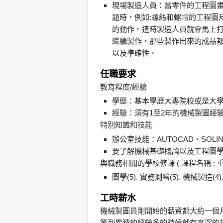
現場製造人員：當零件的工程圖
題時，例如:螺絲和螺帽的工程圖
的動作。這時製造人員就會馬上
繼續製作，那些製作出來的成品都
以及準確性。
任職要求
教育程度/經驗
學歷：基本學歷大專院校或是大
經驗：須有1至2年的機械製圖經
特別知識和技能
辦公室技能：AUTOCAD、SOLIN
要了解機械基礎概論以及工程圖
與職務相關的學校修課 ( 課程名稱 : 重要性
圖學(5). 實務測繪(5). 機械製造(4)
工時薪水
機械製圖員剛開始的薪資都大約一個
等到累積的經驗多的時候就有高深的