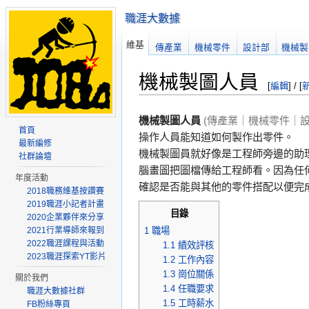
職涯大數據
維基
傳產業
機械零件
設計部
機械製
機械製圖人員
[
編輯
] / [
機械製圖人員
(傳產業｜機械零件｜設
首頁
操作人員能知道如何製作出零件。
最新編修
機械製圖員就好像是工程師旁邊的助
社群論壇
腦畫圖把圖檔傳給工程師看。因為任
年度活動
確認是否能與其他的零件搭配以便完
2018職務維基按讚賽
2019職涯小記者計畫
目錄
2020企業夥伴來分享
1
職場
2021行業導師來報到
2022職涯課程與活動
1.1
績效評核
2023職涯探索YT影片
1.2
工作內容
1.3
崗位關係
關於我們
1.4
任職要求
職涯大數據社群
1.5
工時薪水
FB粉絲專頁