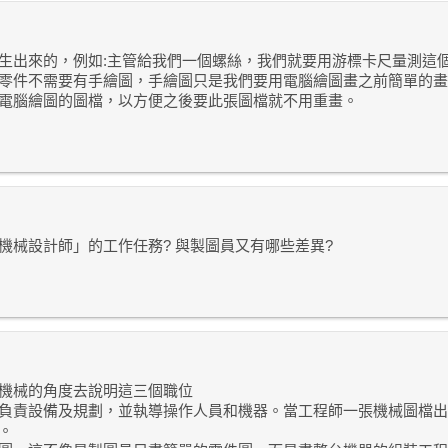
出來的，例如:主管給我們一個螺絲，我們就要用游標卡尺量測這個零件
零件不需要有手繪圖，手繪圖只是我們要用電腦繪圖畫之前簡單的畫
電腦繪圖的圖檔，以方便之後要此張圖檔就不用重畫。
機械設計師」的工作任務? 與製圖員又有哪些差異?
機械的角度去說明這三個職位
負責設備及規劃，並執導操作人員和機器。當工程師一張機械圖檔出
。