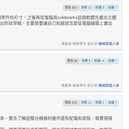
贊助 $10
求教 11
粉讚 3
收藏 7
的尺寸，之後再從電腦用solidworks這個軟體先畫出立體
出形狀草稿，主要是要讓自己知道該怎麼從電腦繪圖上畫出
傳產業 機械零件 設計部
機械製圖人員
贊助 $0
求教 8
粉讚 -4
收藏 7
傳產業 機械零件 設計部
機械製圖人員
贊助 $15
求教 11
粉讚 1
收藏 7
來，要去了解這整台機器的運作還有配電和安裝，需要現場