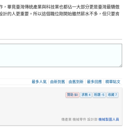
作，畢竟臺灣傳統產業與科技業也都佔一大部分更是臺灣最驕傲
設計的人更重要。所以這個職位剛開始雖然薪水不多，但只要肯
最多人氣
由新到舊
由舊到新
最多回應
精華貼文
贊助 $0
求教 4
粉讚 -5
收藏 7
傳產業 機械零件 設計部
機械製圖人員