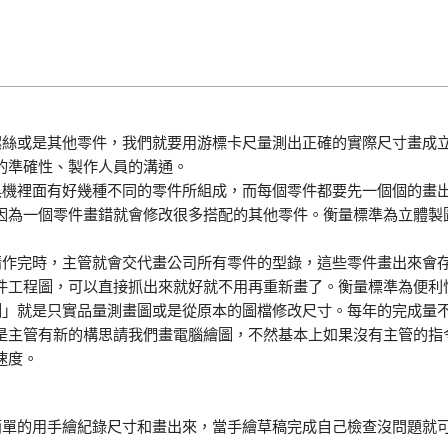
個螺絲或是其他零件，我們就要用游標卡尺量測出正確的實際尺寸畫成
的準確性、製作人員的溝通。
工具機裡面有好幾種不同的零件所組成，而每個零件都要先一個個的畫
因為一個零件畫錯就會修改很多搭配的其他零件。衡量標準為立體製
事情作完時，主管就會交代畫公司所有零件的型錄，這些零件畫出來會
件工程圖，可以直接抓出來就好就不用再重新畫了。衡量標準為便利
抄圖」就是只實品量測畫圖或是從原本的圖檔修改尺寸。每年的完成量
是主管有新的構思請我們畫電腦繪圖，不然基本上如果沒有主管的指
速度。
先簡單的用手繪紀錄尺寸和畫出來，當手繪草稿完成自己檢查沒問題就