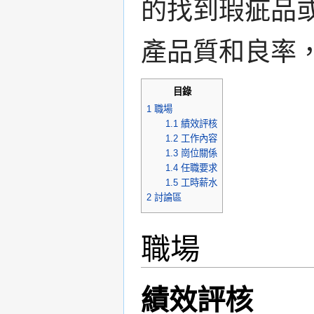
的找到瑕疵品
產品質和良率
目錄
1
職場
1.1
績效評核
1.2
工作內容
1.3
崗位關係
1.4
任職要求
1.5
工時薪水
2
討論區
職場
績效評核