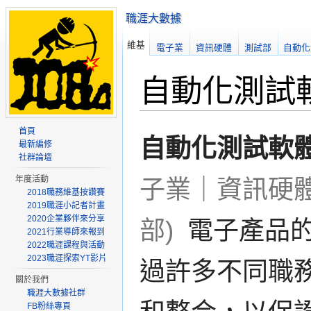
職涯大數據
維基
電子業
資訊硬體
測試部
自動化
自動化測試
首頁
自動化測試軟
最新編修
社群論壇
年度活動
子業｜資訊硬
2018職務維基按讚賽
2019職涯小記者計畫
2020企業夥伴來分享
部)
電子產品的
2021行業導師來報到
2022職涯課程與活動
2023職涯探索YT影片
過許多不同職
關於我們
職涯大數據社群
FB粉絲專頁