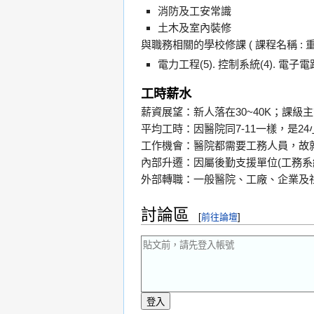
消防及工安常識
土木及室內裝修
與職務相關的學校修課 ( 課程名稱 : 重要性
電力工程(5). 控制系統(4). 電子電路
工時薪水
薪資展望：新人落在30~40K；課級主
平均工時：因醫院同7-11一樣，是2
工作機會：醫院都需要工務人員，故
內部升遷：因屬後勤支援單位(工務系
外部轉職：一般醫院、工廠、企業及
討論區
[
前往論壇
]