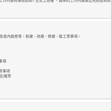
的工作內容有哪些認知? 正式上班後 ，實際的工作內容跟您先前認知有
及室內裝修等，新建、改建、修建、監工等事項。
事項
等事項
沒)電等