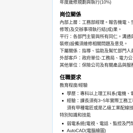
年度歲修規劃與執行(10%)
崗位關係
內部上層：工務部經理。報告機電、空
修等)及交辦事項執行結(成)果。
平行：各部門主管與所有同仁。溝通
裝修)設備須維修相關問題及意見。
下屬關係：指導、協助及幫忙部門人
外部客戶：政府單位-工務局、電力
其他單位：保險公司及有關產品與服
任職要求
教育程度/經驗
學歷：專科以上理工科系(電機、
經驗：課長須有3~5年實際工務
須有甲種電匠或是乙級工業配線
特別知識和技能
弱電系統(電視、電話、監控及門禁
AutoCAD(電腦繪圖)