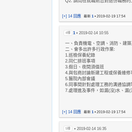
Q2. 請問在就職前您對這份職務
[+] 14 回應
最新
1
•
2019-02-19 17:54
1
•
2019-02-14 10:55
4樓
一、負責機電、空調、消防、建築
二、會多出許多行政作業:
1.巡檢保養紀錄
2.同仁排班事項
3.假日、夜間須值班
4.與包商討論新建工程或保養維修
5.醫院內部會議
6.同事間針對處理工務的溝通協調
7.處理進及事件，如漏(沒)水、漏(
[+] 14 回應
最新
1
•
2019-02-19 17:54
•
2019-02-14 16:35
5樓