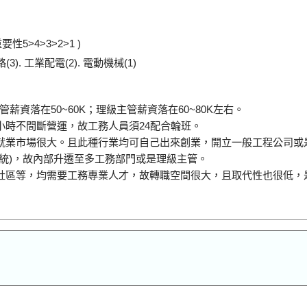
5>4>3>2>1 )
(3). 工業配電(2). 電動機械(1)
管薪資落在50~60K；理級主管薪資落在60~80K左右。
4小時不間斷營運，故工務人員須24配合輪班。
就業市場很大。且此種行業均可自己出來創業，開立一般工程公司或是
統)，故內部升遷至多工務部門或是理級主管。
社區等，均需要工務專業人才，故轉職空間很大，且取代性也很低，