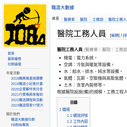
職涯大數據
維基
醫療業
醫院
工務部
醫院工務人
醫院工務人員
[
編輯
] / [
醫院工務人員
(醫療業｜醫院｜工務部
首頁
機電：電力系統。
最新編修
空調：冷氣與暖氣等設備。
社群論壇
水：給水、排水、純水等設備。
年度活動
氣體：瓦斯、空壓機與高壓氣體
2018職務維基按讚賽
2019職涯小記者計畫
土木：含室內裝修等。
2020企業夥伴來分享
根據醫院設施(備)的規模，工務工
2021行業導師來報到
2022職涯課程與活動
目錄
2023職涯探索YT影片
1
職場
關於我們
1.1
績效評核
職涯大數據社群
1.2
工作內容
FB粉絲專頁