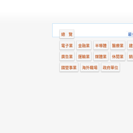
總 覽
最
電子業
金融業
半導體
醫療業
建
廣告業
運輸業
媒體業
休閒業
銷
國營事業
海外職場
政府單位