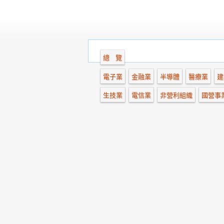
總 覽
電子業
金融業
半導體
醫療業
建
生技業
電信業
非營利組織
國營事